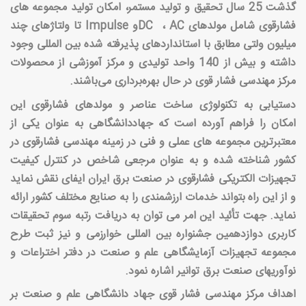
گذشت 25 سال تحقیق و تولید مستمر، امكان تولید مجموعه های
فشارقوی شامل مولدهای
AC
،
DC
و
Impulse
تا ولتاژ‌های چند
میلیون ولتی مطابق با استانداردهای پذیرفته شده بین المللی وجود
داشته و بیش از 140 واحد تولیدی و مرکز آموزشی از محصولات
مرکز مهندسی فشار قوی در حال بهره‌برداری می‌باشند
.
دستیابی به تكنولوژی ساخت عناصر و مولدهای فشارقوی این
امكان را فراهم آورده است كه جهاددانشگاهی به عنوان یكی از
معتبرترین مجموعه های عملی و فنی در زمینه مهندسی فشارقوی در
كشور شناخته شده و به عنوان مرجعی شاخص در كنترل كیفیت
تجهیزات الكتریكی فشارقوی در صنعت برق ایران ایفای نقش نماید
و از این راه بتواند خدمات ارزشمندی را به صنایع مختلف كشور ارائه
نماید. جهت تأئید این امر می توان به دریافت رتبه سوم تحقیقات
كاربری دوازدهمین جشنواره بین المللی خوارزمی و نیز ثبت طرح
مجموعه تجهیزات آزمایشگاهی علم و صنعت در دفتر اختراعات و
نوآوریهای صنعت برق توانیر اشاره نمود
.
اهداف مرکز مهندسی فشار قوی جهاد دانشگاهی علم و صنعت بر