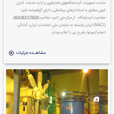
ساخت تجهیزات آزمایشگاه­های فشار
قوی و ارایه خدمات کنترل
کیفی مطابق با استاندارهای بین­المللی، داراي گواهينامه تایید
صلاحیت آزمایشگاه
از مركز ملي تاييد صلاحيت
ISO/IEC17025
(NACI)
ايران
وابسته به سازمان ملي استاندارد ايران، آمادگی
انجام آزمون­ها بشرح زیر را اعلام می­دارد.
...
مشاهـده جزئیات