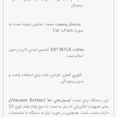
ديجيتال
·
نمايشگر وضعيت تست:
نمايش نتيجه تست به
صورت
Pass
يا
Fail
·
حفاظت
EXT INTLK
:
تضمين ايمني كاربر در حين
انجام تست
·
كاربري آسان:
طراحي شده براي استفاده راحت و
بدون پيچيدگي
اين دستگاه براي تست
كپسول‌هاي خلأ
(Vacuum Bottles)
و
ساير تجهيزات الكتريكي كه نياز به تست با منبع ولتاژ فشار قوي
DC
دارند مناسب است. همچنين در صورت نياز به دستگاه با مشخصات