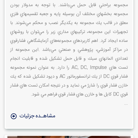
مجموعه براحتي قابل حمل مي‌باشند. با توجه به مدولار بودن
مجموعه بخشهاي مختلف آن بوسيله پايه و جعبه تقسيمهاي فلزي
معلق در قالب يك مجموعه به يكديگر نصب و محكم مي‌شوند. با
تجهيزات اين مجموعه، تركيبهاي مداري زير را مي‌توان با روشهاي
ساده ايجاد كرد. اهم كاربردهاي مجموعه‌هاي آزمايشگاهي فشارقوي
در مراكز آموزشي، پژوهشي و صنعتي مي‌باشد
.
اين مجموعه از
تعدادي المانهاي سبك و قابل حمل تشكيل شده و قابليت انجام
تست هاي
AC, DC, Impulse
را دارد. به عنوان نمونه مجموعه
فشار قوي
DC
از يك ترانسفورماتور
AC
و ديود تشكيل شده كه يك
خازن فشار قوي را شارژ مي نمايد و در نتيجه امكان تست هاي فشار
قوي
DC
كابل ها و خازن هاي فشار قوي فراهم مي شود.
...
مشاهـده جزئیات