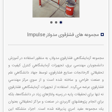
مجموعه های فشارقوی مدولار Impulse
مجموعه آزمايشگاهي فشارقوي مدولار، به منظور استفاده در آموزش
دانشجويان مهندسي برق، تجهيزات آزمايشگاهي كنترل كيفيت و
تحقيقاتي كارخانجات صنايع فشارقوي، توسط جهاد دانشگاهي علم
و صنعت طراحي و ساخته شده است و از سوي مركز مهندسي
فشارقوي عرضه مي‌گردد. استفاده از تجهيزات آزمايشگاهي فشارقوي
نه تنها براي تحقيقات پايه در زمينه ولتاژهاي زياد در دانشگاه‌ها، بلكه
براي انجام پژوهشهاي كاربردي در صنعت و مراكز تحقيقاتي بعنوان
يك مجموعه مفيد امري پذيرفته شده است. اجزاء متشكله اين