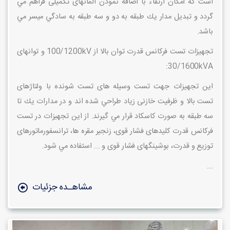
است كه امكان ارتقاء با اضافه نمودن المانهای تكميلی فراهم مي
گردد و تبديل مدار يك طبقه به دو و سه طبقه به سادگي ميسر مي
باشد.
تجهيزات تست فركانس قدرت توان بالا از 100/1200kV و توانهای
30/1600kVA:
اين تجهيزات جهت تست وسيله های تست شونده با ولتاژهای
تست بالا و ظرفيت خازنی زياد طراحي شده اند و در مدارات يك تا
سه طبقه به صورت كاسكاد قرار مي گيرند. از اين تجهيزات در تست
فركانس قدرت كليدهای فشار قوی، زنجير مقره ها، ترانسفورماتورهای
توزيع و قدرت، بوشينگهای فشار قوی و ... استفاده مي شود.
...
مشاهـده جزئیات