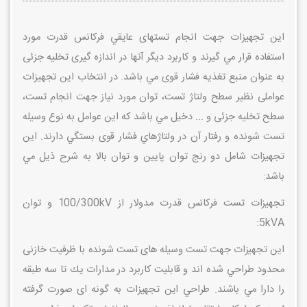
اين تجهيزات جهت انجام تستهای عايقي فركانس قدرت مورد
استفاده قرار مي گيرند و كاربرد ديگر آنها در اندازه گيری تخليه جزئی
به عنوان منبع تغذيه فشار قوی مي باشد. در انتخاب اين تجهيزات
عواملی نظير سطح ولتاژ تست، توان مورد نياز جهت انجام تست،
سطح تخليه جزئی و ... دخيل مي باشد كه اين عوامل به نوع وسيله
تست شونده و رفتار آن در ولتاژهاي فشار قوی بستگي دارند. اين
تجهيزات شامل دو رنج توان پايين و توان بالا به شرح ذيل مي
باشد:
تجهيزات تست فركانس قدرت مدولار از 100/300kV و توان
5kVA:
اين تجهيزات جهت تست وسيله های تست شونده با ظرفيت خازنی
محدود طراحي شده اند و قابليت كاربرد در مدارات يك تا سه طبقه
را دارا مي باشند. طراحي اين تجهيزات به گونه ای صورت گرفته