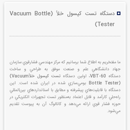
دستگاه تست كپسول خلأ (Vacuum Bottle
Tester)
ما مفتخريم به اطلاع شما برسانيم كه مركز مهندسي فشارقوي سازمان
جهاد دانشگاهي علم و صنعت موفق به طراحي و ساخت
دستگاه
VBT-60
، اولين دستگاه
تست كپسول خلأ
(Vacuum
Bottle Tester)
بومي‌سازي شده در ايران شده است. اين
دستگاه با قابليت‌هاي پيشرفته و مطابق با استانداردهاي بين‌المللي
راه‌حلي كارآمد و قابل اعتماد به‌منظور تست تجهيزات الكتريكي در
حوزه فشار قوي ارائه مي‌دهد و كاتالوگ آن به پيوست تقديم
مي‌شود.