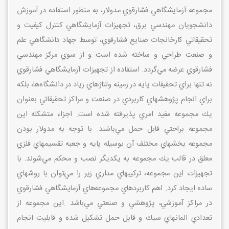
مجموعه آزمايشگاهي فشارقوي مدولار، به منظور استفاده در آموزش
دانشجويان مهندسي برق، تجهيزات آزمايشگاهي كنترل كيفيت و
تحقيقاتي كارخانجات صنايع فشارقوي، توسط جهاد دانشگاهي علم
و صنعت طراحي و ساخته شده است و از سوي مركز مهندسي
فشارقوي عرضه مي‌گردد. استفاده از تجهيزات آزمايشگاهي فشارقوي
نه تنها براي تحقيقات پايه در زمينه ولتاژهاي زياد در دانشگاه‌ها، بلكه
براي انجام پژوهشهاي كاربردي در صنعت و مراكز تحقيقاتي بعنوان
يك مجموعه مفيد امري پذيرفته شده است. اجزاء متشكله اين
مجموعه براحتي قابل حمل مي‌باشند. با توجه به مدولار بودن
مجموعه بخشهاي مختلف آن بوسيله پايه و جعبه تقسيمهاي فلزي
معلق در قالب يك مجموعه به يكديگر نصب و محكم مي‌شوند. با
تجهيزات اين مجموعه، تركيبهاي مداري زير را مي‌توان با روشهاي
ساده ايجاد كرد. اهم كاربردهاي مجموعه‌هاي آزمايشگاهي فشارقوي
در مراكز آموزشي، پژوهشي و صنعتي مي‌باشد
.
اين مجموعه از
تعدادي المانهاي سبك و قابل حمل تشكيل شده و قابليت انجام