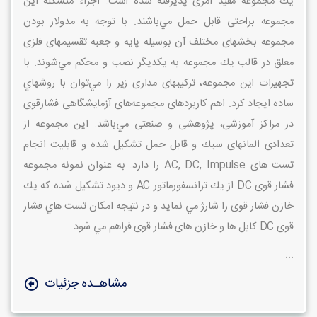
يك مجموعه مفيد امری پذيرفته شده است. اجزاء متشكله اين
مجموعه براحتی قابل حمل مي‌باشند. با توجه به مدولار بودن
مجموعه بخشهای مختلف آن بوسيله پايه و جعبه تقسيمهای فلزی
معلق در قالب يك مجموعه به يكديگر نصب و محكم مي‌شوند. با
تجهيزات اين مجموعه، تركيبهای مداری زير را مي‌توان با روشهاي
ساده ايجاد كرد. اهم كاربردهای مجموعه‌های آزمايشگاهی فشارقوی
در مراكز آموزشی، پژوهشی و صنعتی مي‌باشد. اين مجموعه از
تعدادی المانهای سبك و قابل حمل تشكيل شده و قابليت انجام
تست های AC, DC, Impulse را دارد. به عنوان نمونه مجموعه
فشار قوی DC از يك ترانسفورماتور AC و ديود تشكيل شده كه يك
خازن فشار قوی را شارژ مي نمايد و در نتيجه امكان تست هاي فشار
قوی DC كابل ها و خازن های فشار قوی فراهم مي شود
...
مشاهـده جزئیات