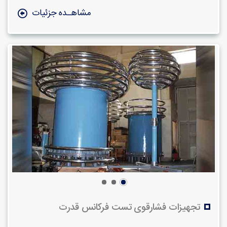
مشاهـده جزئیات
تجهيزات فشارقوی تست فركانس قدرت