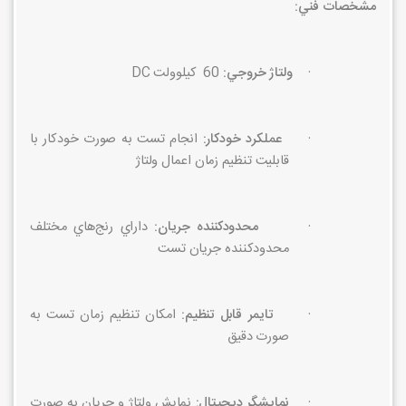
مشخصات فني:
·
ولتاژ خروجي:
60
كيلوولت
DC
·
عملكرد خودكار:
انجام تست به صورت خودكار با
قابليت تنظيم زمان اعمال ولتاژ
·
محدودكننده جريان:
داراي رنج‌هاي مختلف
محدودكننده جريان تست
·
تايمر قابل تنظيم:
امكان تنظيم زمان تست به
صورت دقيق
·
نمايشگر ديجيتال:
نمايش ولتاژ و جريان به صورت